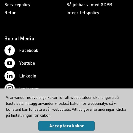
Servicepolicy
Så jobbar vi med GDPR
Retur
Integritetspolicy
Social Media
Facebook
Youtube
Linkedin
Instagram
Vi använder nödvändiga kakor för att webbplatsen ska fungera på
bästa sätt. I tillägg använder vi också kakor för webbanalys så vi
konstant kan förbättra vår webbplats. Vill du göra förändringar klicka
på Inställningar för kakor.
© 2025 Swedish Northcom AB
Acceptera kakor
Integritetspolicy
|
Cookies