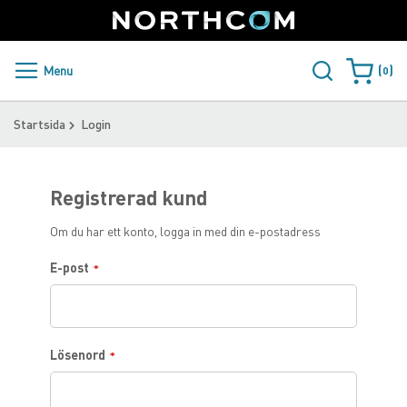
SUPPORT
LOGGA IN
Denmark
Skip
to
Content
PRODUKTER
Menu
0
My Cart
ÅTERFÖRSÄLJARE
Startsida
Login
Registrerad kund
Om du har ett konto, logga in med din e-postadress
E-post
Lösenord