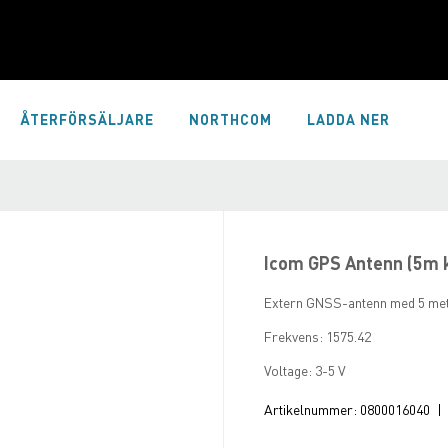
ÅTERFÖRSÄLJARE
NORTHCOM
LADDA NER
Icom GPS Antenn (5m 
Extern GNSS-antenn med 5 met
Frekvens: 1575.42
Voltage: 3-5 V
Artikelnummer:
0800016040
|