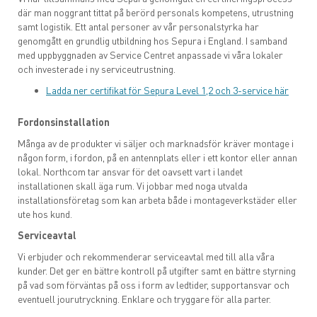
där man noggrant tittat på berörd personals kompetens, utrustning
samt logistik. Ett antal personer av vår personalstyrka har
genomgått en grundlig utbildning hos Sepura i England. I samband
med uppbyggnaden av Service Centret anpassade vi våra lokaler
och investerade i ny serviceutrustning.
Ladda ner certifikat för Sepura Level 1,2 och 3-service här
Fordonsinstallation
Många av de produkter vi säljer och marknadsför kräver montage i
någon form, i fordon, på en antennplats eller i ett kontor eller annan
lokal. Northcom tar ansvar för det oavsett vart i landet
installationen skall äga rum. Vi jobbar med noga utvalda
installationsföretag som kan arbeta både i montageverkstäder eller
ute hos kund.
Serviceavtal
Vi erbjuder och rekommenderar serviceavtal med till alla våra
kunder. Det ger en bättre kontroll på utgifter samt en bättre styrning
på vad som förväntas på oss i form av ledtider, supportansvar och
eventuell jourutryckning. Enklare och tryggare för alla parter.