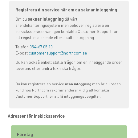
Registrera din service här om du saknar inloggning
Om du
saknar inloggning
till vårt
ärendehanteringssystem men behöver registrera en
inskicksservice, vänligen kontakta
Customer Support för
att registrera ärende eller skaffa inloggning
.
Telefon
054-67 05 10
E-post
customer.support@northcom.se
Du kan också enkelt ställa frågor om en inneliggande order,
leverans eller andra tekniska frågor.
Du kan registrera en service
utan inloggning
men är du redan
kund hos Northcom rekommenderar vi dig att kontakta
Customer Support
för att få inloggningsuppgifter.
Adresser för inskicksservice
Företag