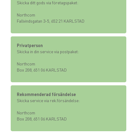
Skicka ditt gods via företagspaket:
Northcom
Fallvindsgatan 3-5, 652 21 KARLSTAD
Privatperson
Skicka in din service via postpaket:
Northcom
Box 208, 651 06 KARLSTAD
Rekommenderad försändelse
Skicka service via rek.försändelse:
Northcom
Box 208, 651 06 KARLSTAD