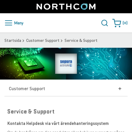
SUPPORT
LOGGA IN
Sweden
Skip
to
Content
PRODUKTER OCH LÖSNINGAR
Meny
0
Varukorge
KUNDER
Startsida
Customer Support
Service & Support
NYHETER
ÅTERFÖRSÄLJARE
NORTHCOM
Customer Support
LADDA NER
Service & Support
Service & Support
Servicepolicy
Kontakta Helpdesk via vårt ärendehanteringssystem