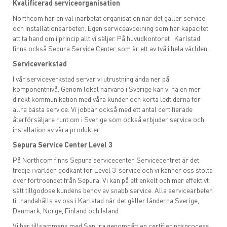
Kvalificerad serviceorganisation
Northcom har en väl inarbetat organisation när det gäller service
och installationsarbeten. Egen serviceavdelning som har kapacitet
att ta hand om i princip allt vi säljer. På huvudkontoret i Karlstad
finns också Sepura Service Center som är ett av två i hela världen.
Serviceverkstad
I vår serviceverkstad servar vi utrustning ända ner på
komponentnivå. Genom lokal närvaro i Sverige kan vi ha en mer
direkt kommunikation med våra kunder och korta ledtiderna för
allra bästa service. Vi jobbar också med ett antal certifierade
återförsäljare runt om i Sverige som också erbjuder service och
installation av våra produkter.
Sepura Service Center Level 3
På Northcom finns Sepura servicecenter. Servicecentret är det
tredje i världen godkänt för Level 3-service och vi känner oss stolta
över förtroendet från Sepura. Vi kan på ett enkelt och mer effektivt
sätt tillgodose kundens behov av snabb service. Alla servicearbeten
tillhandahålls av oss i Karlstad när det gäller länderna Sverige,
Danmark, Norge, Finland och Island.
Vi har tillsammans med Sepura genomgått en certifieringsprocess