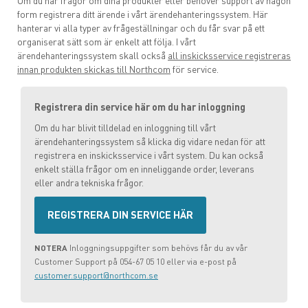
Om du har frågor om dina produkter eller behöver support av någon
Northcom Care
form registrera ditt ärende i vårt ärendehanteringssystem. Här
hanterar vi alla typer av frågeställningar och du får svar på ett
Northcom Operation Center (NOC)
organiserat sätt som är enkelt att följa. I vårt
ärendehanteringssystem skall också
all inskicksservice registreras
innan produkten skickas till Northcom
för service.
Nordic Finance
Registrera din service här om du har inloggning
Returhantering och reklamation
Om du har blivit tilldelad en inloggning till vårt
ärendehanteringssystem så klicka dig vidare nedan för att
FAQ för Icom marinradio
registrera en inskicksservice i vårt system. Du kan också
enkelt ställa frågor om en inneliggande order, leverans
eller andra tekniska frågor.
FAQ för Icom jaktradio
REGISTRERA DIN SERVICE HÄR
NOTERA
Inloggningsuppgifter som behövs får du av vår
Customer Support på 054-67 05 10 eller via e-post på
customer.support@northcom.se