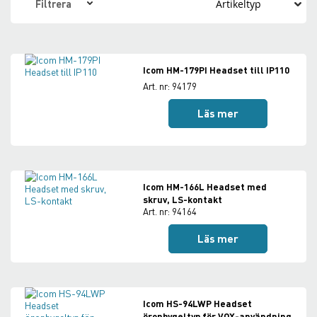
Filtrera
alternativ som passar just dig.
Icom HM-179PI Headset till IP110
Art. nr: 94179
Läs mer
Icom HM-166L Headset med
skruv, LS-kontakt
Art. nr: 94164
Läs mer
Icom HS-94LWP Headset
öronbygeltyp för VOX-användning