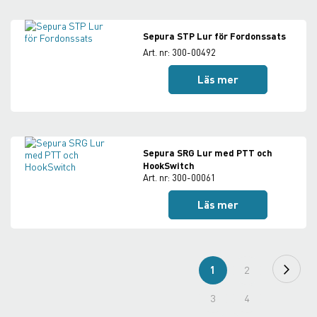
Sepura STP Lur för Fordonssats
Art. nr: 300-00492
Läs mer
Sepura SRG Lur med PTT och
HookSwitch
Art. nr: 300-00061
Läs mer
Sida
Nästa
You're
Sida
1
2
currently
Sida
Sida
3
4
reading