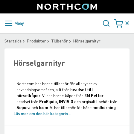
SUPPORT
LOGGA IN
Sweden
Skip
to
Content
PRODUKTER OCH LÖSNINGAR
Meny
0
Varukorge
KUNDER
Startsida
Produkter
Tillbehör
Hörselgarnityr
NYHETER
Hörselgarnityr
ÅTERFÖRSÄLJARE
NORTHCOM
Northcom har hörseltillbehör för alla typer av
användningsområden, allt från
headset till
LADDA NER
hörselkåpor
. Vi har hörselkåpor från
3M Peltor
,
headset från
ProEquip, INVISIO
och orginaltillbehör från
Sepura
och
Icom
. Vi har tillbehör för både
medhörning
Läs mer om den här kategorin…
eller bullerdämpning
. Vi har trådlösa alternativ med
Bluetooth
eller anslutna direkt till radion. Våra tillbehör
kan hittas med både
luftslang
,
C-mussla
,
D-mussla
eller
vanlig mobilstereotyp
. Hos oss hittar du alltid ett