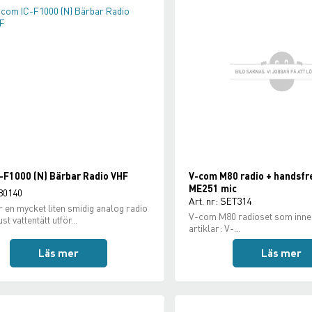
-F1000 (N) Bärbar Radio VHF
V-com M80 radio + handsfr
ME251 mic
 80140
Art. nr: SET314
 en mycket liten smidig analog radio
V-com M80 radioset som inneh
ust vattentätt utför...
artiklar: V-...
Läs mer
Läs mer