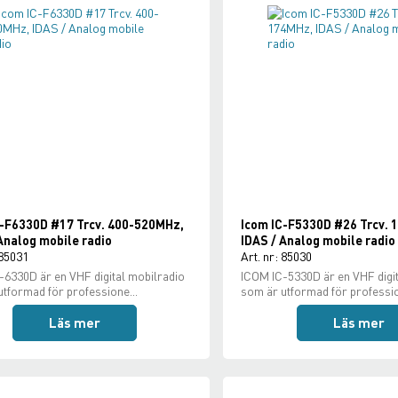
C-F6330D #17 Trcv. 400-520MHz,
Icom IC-F5330D #26 Trcv.
Analog mobile radio
IDAS / Analog mobile radio
 85031
Art. nr: 85030
-6330D är en VHF digital mobilradio
ICOM IC-5330D är en VHF digi
tformad för professione...
som är utformad för professio
Läs mer
Läs mer