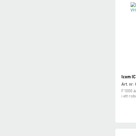
Icom IC
Art. nr:
F1000 är
i ett rob