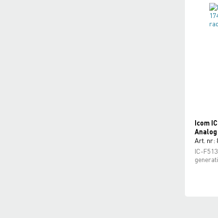
Icom I
Analog 
Art. nr:
IC-F513
generat