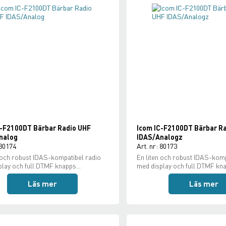
C-F2100DT Bärbar Radio UHF
Icom IC-F2100DT Bärbar R
nalog
IDAS/Analogz
 80174
Art. nr: 80173
 och robust IDAS-kompatibel radio
En liten och robust IDAS-komp
lay och full DTMF knapps...
med display och full DTMF kna
Läs mer
Läs mer