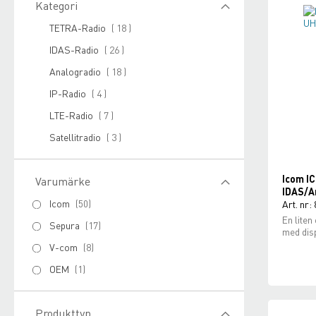
Kategori
Produkter
TETRA-Radio
18
Produkter
IDAS-Radio
26
Produkter
Analogradio
18
Produkter
IP-Radio
4
Produkter
LTE-Radio
7
Produkter
Satellitradio
3
Icom I
Varumärke
IDAS/A
Icom
50
Art. nr:
En liten
Sepura
17
med disp
V-com
8
OEM
1
Produkttyp