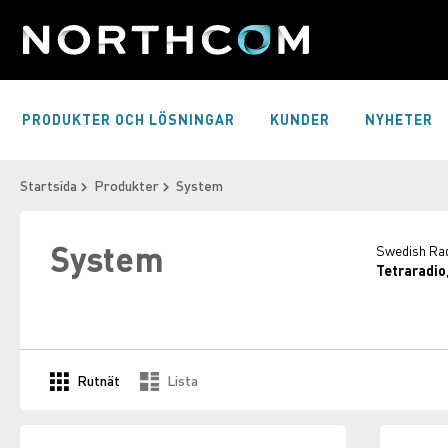
Skip
to
Content
PRODUKTER OCH LÖSNINGAR
KUNDER
NYHETER
Startsida
Produkter
System
System
Swedish Radi
Tetraradio
Visa
Rutnät
Lista
som