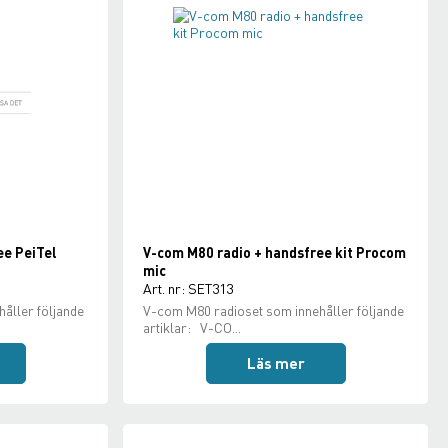
ee PeiTel
V-com M80 radio + handsfree kit Procom
mic
Art. nr: SET313
åller följande
V-com M80 radioset som innehåller följande
artiklar: V-CO...
Läs mer