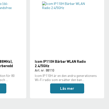
-88MHz),
Icom IP110H Bärbar WLAN Radio
örberedd
2.4/5GHz
Art. nr: 88110
ion för 80
Icom IP110H är en den andra generationens
ch ...
Wi-Fi radio som ersätter den ban...
Läs mer