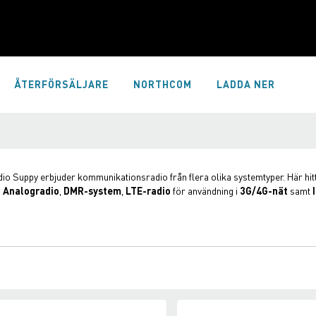
ÅTERFÖRSÄLJARE
NORTHCOM
LADDA NER
o Suppy erbjuder kommunikationsradio från flera olika systemtyper. Här hitta
,
Analogradio
,
DMR-system
,
LTE-radio
för användning i
3G/4G-nät
samt