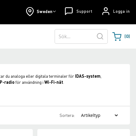
Support
Logga in
Sweden
0
Varukorgen
Sök
r du analoga eller digitala terminaler för
IDAS-system
,
IP-radio
för användning i
Wi-Fi-nät
.
Sortera