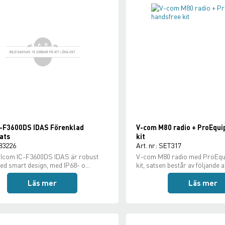
C-F3600DS IDAS Förenklad
V-com M80 radio + ProEqui
ats
kit
 83226
Art. nr: SET317
 Icom IC-F3600DS IDAS är robust
V-com M80 radio med ProEqu
d smart design, med IP68- o...
kit, satsen består av följande ar
Läs mer
Läs mer