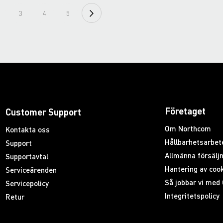
rrently reading page
ida
Sida
Sida
Sida
Sida
Nästa
3
4
5
Företaget
Customer Support
Om Northcom
Kontakta oss
Hållbarhetsarbet
Support
Allmänna försäljn
Supportavtal
Hantering av coo
Serviceärenden
Så jobbar vi med
Servicepolicy
Integritetspolicy
Retur