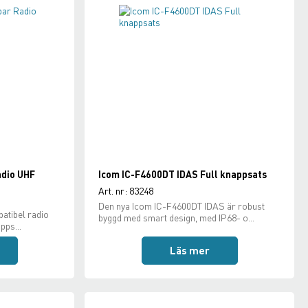
adio UHF
Icom IC-F4600DT IDAS Full knappsats
Art. nr: 83248
Den nya Icom IC-F4600DT IDAS är robust
atibel radio
byggd med smart design, med IP68- o...
pps...
Läs mer