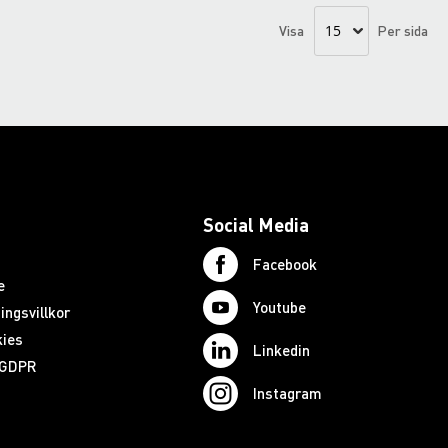
Visa
Per sida
Social Media
Facebook
e
Youtube
ingsvillkor
kies
Linkedin
 GDPR
Instagram