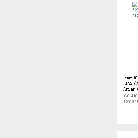
Icom I
IDAS / 
Art. nr:
ICOM IC
som är u