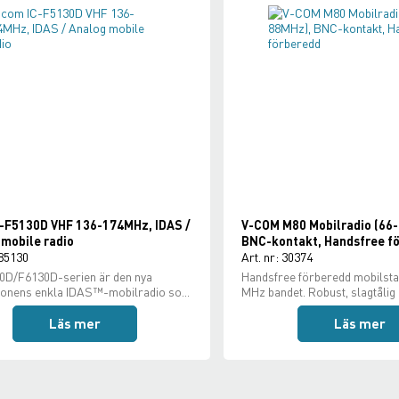
C-F5130D VHF 136-174MHz, IDAS /
V-COM M80 Mobilradio (66
mobile radio
BNC-kontakt, Handsfree f
 85130
Art. nr: 30374
0D/F6130D-serien är den nya
Handsfree förberedd mobilstat
ionens enkla IDAS™-mobilradio so...
MHz bandet. Robust, slagtålig o
Läs mer
Läs mer