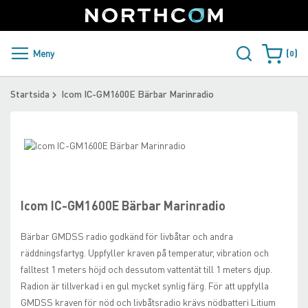
SUPPORT
LOGGA IN
Sweden
Skip
to
Content
PRODUKTER OCH LÖSNINGAR
Meny
0
Varukorge
KUNDER
Startsida
Icom IC-GM1600E Bärbar Marinradio
NYHETER
Skip
ÅTERFÖRSÄLJARE
to
Skip
the
to
NORTHCOM
end
the
of
beginning
Icom IC-GM1600E Bärbar Marinradio
the
of
LADDA NER
images
the
Bärbar GMDSS radio godkänd för livbåtar och andra
gallery
images
räddningsfartyg. Uppfyller kraven på temperatur, vibration och
gallery
falltest 1 meters höjd och dessutom vattentät till 1 meters djup.
Radion är tillverkad i en gul mycket synlig färg. För att uppfylla
GMDSS kraven för nöd och livbåtsradio krävs nödbatteri Litium