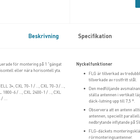
Beskrivning
Specifikation
ruerade för montering på 1 "gängat
Nyckelfunktioner
ontell eller nära horisontell yta.
FLG är tillverkad av tredub
tillverkade av rostfritt stål.
3+, CXL 70-1 / ..., CXL 70-3 / ...,
Den medföljande avsmalnande
L 1800-6 / ..., CXL 2400-1 / ..., CXL
ställa antennen i vertikalt l
 ....
däck-lutning upp till 7,5 °.
Observera att en antenn all
antennen, speciellt parallell
nedbrytande inflytande på 
FLG-däckets monteringsklä
rörmonteringsantenner.