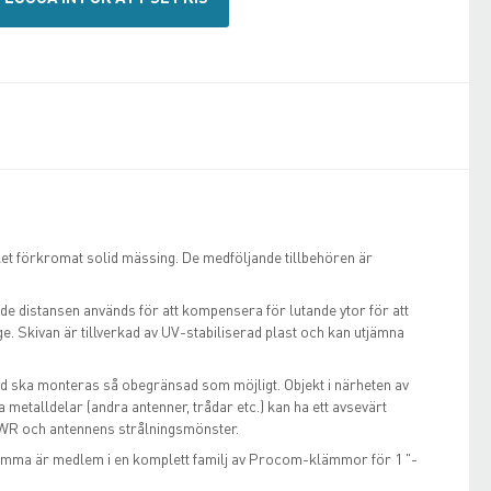
blet förkromat solid mässing. De medföljande tillbehören är
 distansen används för att kompensera för lutande ytor för att
äge. Skivan är tillverkad av UV-stabiliserad plast och kan utjämna
tid ska monteras så obegränsad som möjligt. Objekt i närheten av
a metalldelar (andra antenner, trådar etc.) kan ha ett avsevärt
SWR och antennens strålningsmönster.
mma är medlem i en komplett familj av Procom-klämmor för 1 "-