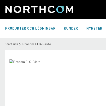
Skip
to
Content
PRODUKTER OCH LÖSNINGAR
KUNDER
NYHETER
Startsida
Procom FLG-Fäste
Skip
to
Skip
the
to
end
the
of
beginning
the
of
images
the
gallery
images
gallery