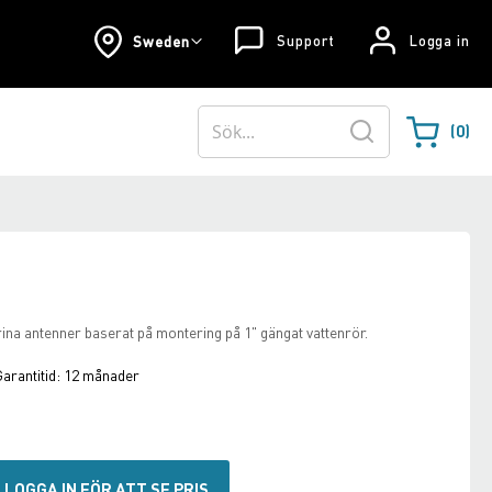
Support
Logga in
Sweden
0
Varukorgen
Sök
ina antenner baserat på montering på 1" gängat vattenrör.
arantitid:
12 månader
LOGGA IN FÖR ATT SE PRIS