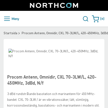
SUPPORT
LOGGA IN
Sweden
Skip
to
Content
PRODUKTER OCH LÖSNINGAR
Meny
0
Varukorge
KUNDER
Startsida
Procom Antenn, Omnidir, CXL 70-3LW/L, 420-450MHz, 3dBd
NYHETER
Skip
ÅTERFÖRSÄLJARE
to
the
Skip
NORTHCOM
end
to
of
the
the
beginning
Procom Antenn, Omnidir, CXL 70-3LW/L, 420-
LADDA NER
images
of
450MHz, 3dBd, N/f
gallery
the
images
3 dBd rundstrålande basstation och marinantenn för 450 MHz-
gallery
bandet. CXL 70-3LW / är en vibrationssäker, lätt, slimlinjig,
korrosionsbeständig, basstations- och marinantenn i modern stil.