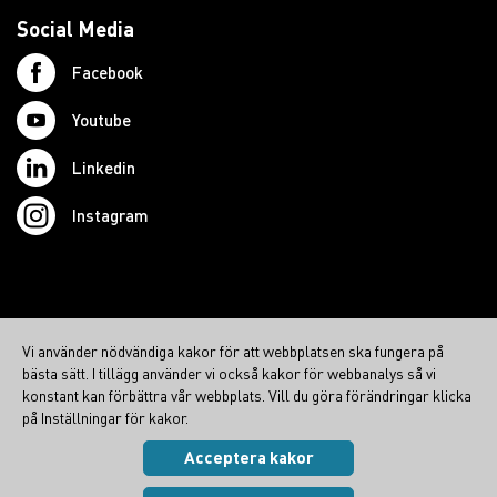
Social Media
Facebook
Youtube
Linkedin
Instagram
© 2026 Swedish Northcom AB
Vi använder nödvändiga kakor för att webbplatsen ska fungera på
northcom.no
bästa sätt. I tillägg använder vi också kakor för webbanalys så vi
northcom.dk
konstant kan förbättra vår webbplats. Vill du göra förändringar klicka
på Inställningar för kakor.
northcom.fi
Acceptera kakor
Integritetspolicy
|
Cookies
Visa inställningar