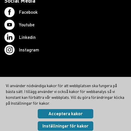
Social Media
Facebook
Youtube
Linkedin
Instagram
© 2026 Swedish Northcom AB
Vi använder nödvändiga kakor för att webbplatsen ska fungera på
northcom.no
bästa sätt. I tillägg använder vi också kakor för webbanalys så vi
northcom.dk
konstant kan förbättra vår webbplats. Vill du göra förändringar klicka
på Inställningar för kakor.
northcom.fi
Acceptera kakor
Integritetspolicy
|
Cookies
Visa inställningar
Inställningar för kakor