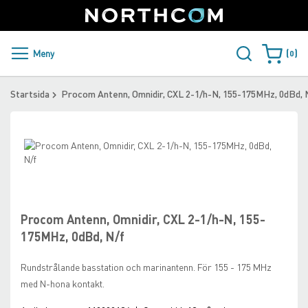
SUPPORT
LOGGA IN
Sweden
Skip
to
Content
PRODUKTER OCH LÖSNINGAR
Meny
0
Varukorge
KUNDER
Startsida
Procom Antenn, Omnidir, CXL 2-1/h-N, 155-175MHz, 0dBd, 
NYHETER
Skip
ÅTERFÖRSÄLJARE
to
the
Skip
NORTHCOM
end
to
of
the
the
beginning
Procom Antenn, Omnidir, CXL 2-1/h-N, 155-
LADDA NER
images
of
175MHz, 0dBd, N/f
gallery
the
images
Rundstrålande basstation och marinantenn. För 155 - 175 MHz
gallery
med N-hona kontakt.