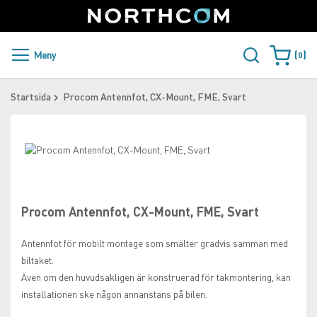
SUPPORT
LOGGA IN
Sweden
Skip
to
Content
PRODUKTER OCH LÖSNINGAR
Meny
0
Varukorge
KUNDER
Startsida
Procom Antennfot, CX-Mount, FME, Svart
NYHETER
Skip
ÅTERFÖRSÄLJARE
to
Skip
the
to
NORTHCOM
end
the
of
beginning
Procom Antennfot, CX-Mount, FME, Svart
the
of
LADDA NER
images
the
Antennfot för mobilt montage som smälter gradvis samman med
gallery
images
biltaket.
gallery
Även om den huvudsakligen är konstruerad för takmontering, kan
installationen ske någon annanstans på bilen.