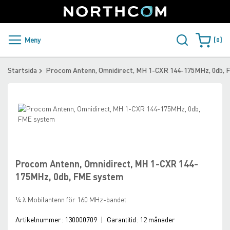
SUPPORT
LOGGA IN
Sweden
Skip
to
Content
PRODUKTER OCH LÖSNINGAR
Meny
0
Varukorge
KUNDER
Startsida
Procom Antenn, Omnidirect, MH 1-CXR 144-175MHz, 0db,
NYHETER
Skip
ÅTERFÖRSÄLJARE
to
the
Skip
NORTHCOM
end
to
of
the
the
beginning
Procom Antenn, Omnidirect, MH 1-CXR 144-
LADDA NER
images
of
175MHz, 0db, FME system
gallery
the
images
¼ λ Mobilantenn för 160 MHz-bandet.
gallery
Artikelnummer:
130000709
|
Garantitid:
12 månader