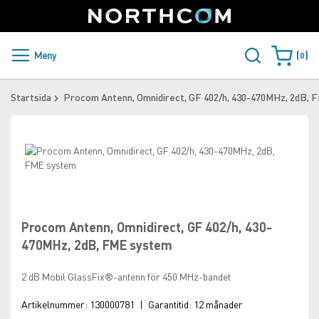
SUPPORT
LOGGA IN
Sweden
Skip
to
Content
PRODUKTER OCH LÖSNINGAR
Meny
0
Varukorge
KUNDER
Startsida
Procom Antenn, Omnidirect, GF 402/h, 430-470MHz, 2dB,
NYHETER
Skip
ÅTERFÖRSÄLJARE
to
the
Skip
NORTHCOM
end
to
of
the
the
beginning
Procom Antenn, Omnidirect, GF 402/h, 430-
LADDA NER
images
of
470MHz, 2dB, FME system
gallery
the
images
2 dB Mobil GlassFix®-antenn för 450 MHz-bandet
gallery
Artikelnummer:
130000781
|
Garantitid:
12 månader