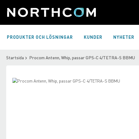
Skip
to
Content
PRODUKTER OCH LÖSNINGAR
KUNDER
NYHETER
Startsida
Procom Antenn, Whip, passar GPS-C 4/TETRA-S BBMU
Skip
to
Skip
the
to
end
the
of
beginning
the
of
images
the
gallery
images
gallery