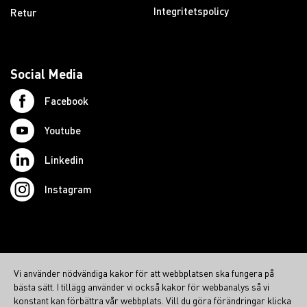
Integritetspolicy
Retur
Social Media
Facebook
Youtube
Linkedin
Instagram
© 2026 Swedish Northcom AB
Vi använder nödvändiga kakor för att webbplatsen ska fungera på
northcom.no
bästa sätt. I tillägg använder vi också kakor för webbanalys så vi
northcom.dk
konstant kan förbättra vår webbplats. Vill du göra förändringar klicka