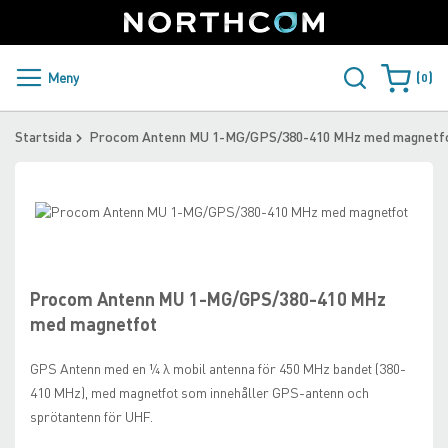
SUPPORT
LOGGA IN
Sweden
Skip
to
Content
PRODUKTER OCH LÖSNINGAR
Meny
0
Varukorge
KUNDER
Startsida
Procom Antenn MU 1-MG/GPS/380-410 MHz med magnetf
NYHETER
Skip
ÅTERFÖRSÄLJARE
to
Skip
the
to
NORTHCOM
end
the
of
beginning
Procom Antenn MU 1-MG/GPS/380-410 MHz
the
of
LADDA NER
med magnetfot
images
the
gallery
images
GPS Antenn med en ¼ λ mobil antenna för 450 MHz bandet (380-
gallery
410 MHz), med magnetfot som innehåller GPS-antenn och
sprötantenn för UHF.