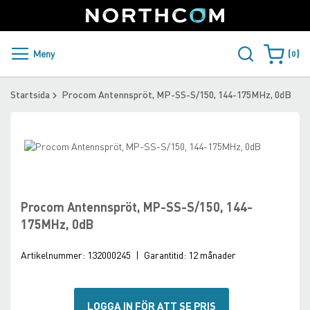
SUPPORT
LOGGA IN
Sweden
Skip
to
Content
PRODUKTER OCH LÖSNINGAR
Meny
0
Varukorge
KUNDER
Startsida
Procom Antennspröt, MP-SS-S/150, 144-175MHz, 0dB
NYHETER
Skip
ÅTERFÖRSÄLJARE
to
Skip
the
to
NORTHCOM
end
the
of
beginning
Procom Antennspröt, MP-SS-S/150, 144-
the
of
LADDA NER
175MHz, 0dB
images
the
gallery
images
Artikelnummer:
132000245
|
Garantitid:
12 månader
gallery
LOGGA IN FÖR ATT SE PRIS