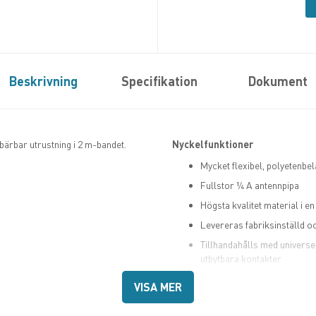
Beskrivning
Specifikation
Dokument
ärbar utrustning i 2 m-bandet.
Nyckelfunktioner
Mycket flexibel, polyetenbel
Fullstor ¼ A antennpipa
Högsta kvalitet material i e
Levereras fabriksinställd o
Tillhandahålls med universel
utbytbara kontakter
Designad för användning me
VISA MER
BFME-UHF, BFME-BNC, B