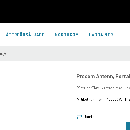
ÅTERFÖRSÄLJARE
NORTHCOM
LADDA NER
ME/f
Procom Antenn, Porta
"StraightFlex" -antenn med Uni
Artikelnummer:
140000095
|
G
Jämför