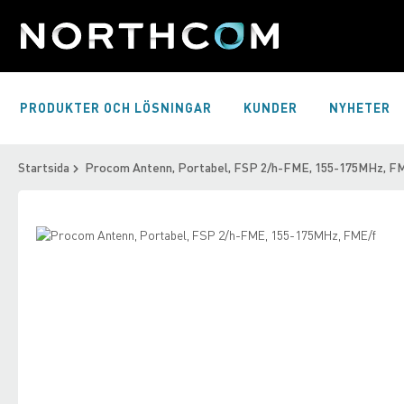
Skip
to
Content
PRODUKTER OCH LÖSNINGAR
KUNDER
NYHETER
Startsida
Procom Antenn, Portabel, FSP 2/h-FME, 155-175MHz, F
Skip
to
Skip
the
to
end
the
of
beginning
the
of
images
the
gallery
images
gallery