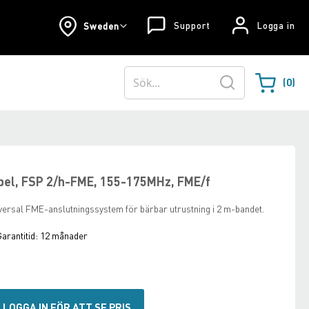
Support
Logga in
Sweden
0
Varukorgen
Sök
bel, FSP 2/h-FME, 155-175MHz, FME/f
versal FME-anslutningssystem för bärbar utrustning i 2 m-bandet.
arantitid:
12 månader
LOGGA IN FÖR ATT SE PRIS