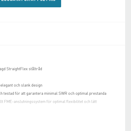
agd StraightFlex ståltråd
n elegant och slank design
ch testad för att garantera minimal SWR och optimal prestanda
lt FME-anslutningssystem för optimal flexibilitet och lätt
d Procoms sortiment av svarta FME-kontakter (beställs separat):
FME-TNC, BFME-N, BFME-EBNC och BFME-ETNC