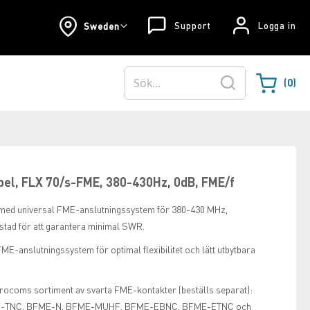
Support
Logga in
Sweden
0
Varukorgen
Sök
el, FLX 70/s-FME, 380-430Hz, 0dB, FME/f
ed universal FME-anslutningssystem för 380-430 MHz,
estad för att garantera minimal SWR.
FME-anslutningssystem för optimal flexibilitet och lätt utbytbara
rocoms sortiment av svarta FME-kontakter (beställs separat):
-TNC, BFME-N, BFME-MUHF, BFME-EBNC, BFME-ETNC och