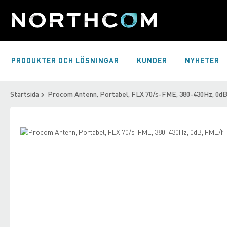
Skip
to
Content
PRODUKTER OCH LÖSNINGAR
KUNDER
NYHETER
Startsida
Procom Antenn, Portabel, FLX 70/s-FME, 380-430Hz, 0d
Skip
to
Skip
the
to
end
the
of
beginning
the
of
images
the
gallery
images
gallery