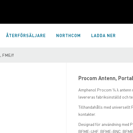
ÅTERFÖRSÄLJARE
NORTHCOM
LADDA NER
B, FME/f
Procom Antenn, Portab
Amphenol Procom ¼ λ antenn m
levereras fabriksinställd och t
Tillhandahålls med universellt 
kontakter.
Designad för användning med P
BFME-UHF, BFME-BNC, BFME