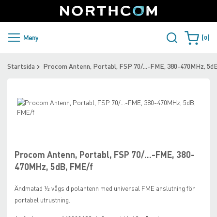
SUPPORT
LOGGA IN
Sweden
Skip
to
Content
PRODUKTER OCH LÖSNINGAR
Meny
0
Varukorge
KUNDER
Startsida
Procom Antenn, Portabl, FSP 70/...-FME, 380-470MHz, 5d
NYHETER
Skip
ÅTERFÖRSÄLJARE
to
the
Skip
NORTHCOM
end
to
of
the
the
beginning
Procom Antenn, Portabl, FSP 70/...-FME, 380-
LADDA NER
images
of
470MHz, 5dB, FME/f
gallery
the
images
Ändmatad ½ vågs dipolantenn med universal FME anslutning för
gallery
portabel utrustning.