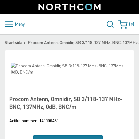
SUPPORT
LOGGA IN
Sweden
Skip
to
Content
PRODUKTER OCH LÖSNINGAR
Meny
0
Varukorge
KUNDER
Startsida
Procom Antenn, Omnidir, SB 3/118-137 MHz-BNC, 137MHz
NYHETER
Skip
ÅTERFÖRSÄLJARE
to
the
Skip
NORTHCOM
end
to
of
the
the
beginning
Procom Antenn, Omnidir, SB 3/118-137 MHz-
LADDA NER
images
of
BNC, 137MHz, 0dB, BNC/m
gallery
the
images
Artikelnummer:
140000460
gallery