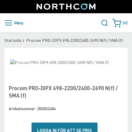
SUPPORT
LOGGA IN
Sweden
Skip
to
Content
PRODUKTER OCH LÖSNINGAR
Meny
0
Varukorge
KUNDER
Startsida
Procom PRO-DIPX 698-2200/2400-2690 N(f) / SMA (f)
NYHETER
Skip
ÅTERFÖRSÄLJARE
to
Skip
the
to
NORTHCOM
end
the
of
beginning
Procom PRO-DIPX 698-2200/2400-2690 N(f) /
the
of
LADDA NER
SMA (f)
images
the
gallery
images
Artikelnummer:
200002484
gallery
LOGGA IN FÖR ATT SE PRIS