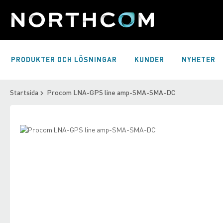
Skip
to
Content
PRODUKTER OCH LÖSNINGAR
KUNDER
NYHETER
Startsida
Procom LNA-GPS line amp-SMA-SMA-DC
Skip
to
Skip
the
to
end
the
of
beginning
the
of
images
the
gallery
images
gallery