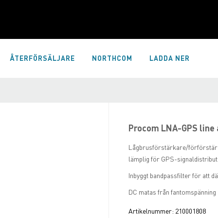
ÅTERFÖRSÄLJARE
NORTHCOM
LADDA NER
Procom LNA-GPS lin
Lågbrusförstärkare/förförstä
lämplig för GPS-signaldistribut
Inbyggt bandpassfilter för att
DC matas från fantomspänning p
Artikelnummer:
210001808