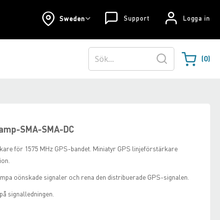
Support
Logga in
Sweden
0
Varukorgen
Sök
e amp-SMA-SMA-DC
rkare för 1575 MHz GPS-bandet.
Miniatyr GPS linjeförstärkare
ion.
 dämpa oönskade signaler och rena den distribuerade GPS-signalen.
å signalledningen.