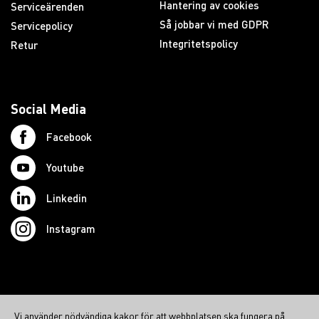
Hantering av cookies
Serviceärenden
Så jobbar vi med GDPR
Servicepolicy
Integritetspolicy
Retur
Social Media
Facebook
Youtube
Linkedin
Instagram
© 2026 Swedish Northcom AB
Vi använder nödvändiga kakor för att webbplatsen ska fungera på