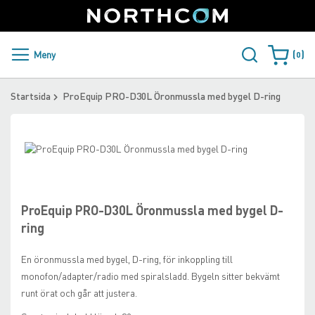
SUPPORT
LOGGA IN
Sweden
Skip
to
Content
PRODUKTER OCH LÖSNINGAR
Meny
0
Varukorge
KUNDER
Startsida
ProEquip PRO-D30L Öronmussla med bygel D-ring
NYHETER
Skip
ÅTERFÖRSÄLJARE
to
Skip
the
to
NORTHCOM
end
the
of
beginning
ProEquip PRO-D30L Öronmussla med bygel D-
the
of
LADDA NER
ring
images
the
gallery
images
En öronmussla med bygel, D-ring, för inkoppling till
gallery
monofon/adapter/radio med spiralsladd. Bygeln sitter bekvämt
runt örat och går att justera.