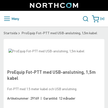
SUPPORT
LOGGA IN
Sweden
Skip
to
Content
PRODUKTER OCH LÖSNINGAR
Meny
0
Varukorge
KUNDER
Startsida
ProEquip Fot-PTT med USB-anslutning, 1,5m kabel
NYHETER
Skip
ÅTERFÖRSÄLJARE
to
Skip
the
to
NORTHCOM
end
the
of
beginning
ProEquip Fot-PTT med USB-anslutning, 1,5m
the
of
LADDA NER
kabel
images
the
gallery
images
Fot-PTT med 1.5 meter kabel och USB anslutning.
gallery
Artikelnummer:
29169
|
Garantitid:
12 månader