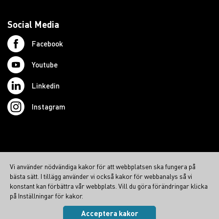
Social Media
Facebook
Youtube
Linkedin
Instagram
© 2026 Swedish Northcom AB
Vi använder nödvändiga kakor för att webbplatsen ska fungera på
northcom.no
bästa sätt. I tillägg använder vi också kakor för webbanalys så vi
northcom.dk
konstant kan förbättra vår webbplats. Vill du göra förändringar klicka
på Inställningar för kakor.
northcom.fi
Acceptera kakor
Integritetspolicy
|
Cookies