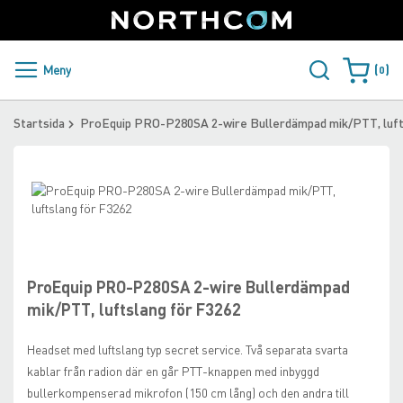
SUPPORT
LOGGA IN
Sweden
Skip
to
Content
PRODUKTER OCH LÖSNINGAR
Meny
0
Varukorge
KUNDER
Startsida
ProEquip PRO-P280SA 2-wire Bullerdämpad mik/PTT, luft
NYHETER
Skip
ÅTERFÖRSÄLJARE
to
the
Skip
NORTHCOM
end
to
of
the
the
beginning
ProEquip PRO-P280SA 2-wire Bullerdämpad
LADDA NER
images
of
mik/PTT, luftslang för F3262
gallery
the
images
Headset med luftslang typ secret service. Två separata svarta
gallery
kablar från radion där en går PTT-knappen med inbyggd
bullerkompenserad mikrofon (150 cm lång) och den andra till