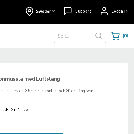
Support
Logga in
Sweden
0
Varukorgen
Sök
onmussla med Luftslang
ecret service. 3.5mm rak kontakt och 30 cm lång svart
itid:
12 månader