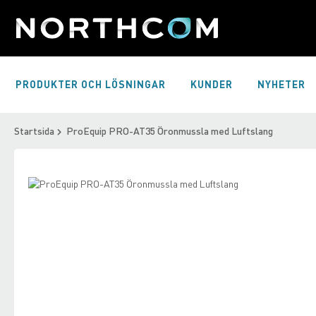
Skip
to
Content
PRODUKTER OCH LÖSNINGAR
KUNDER
NYHETER
Startsida
ProEquip PRO-AT35 Öronmussla med Luftslang
Skip
to
Skip
the
to
end
the
of
beginning
the
of
images
the
gallery
images
gallery