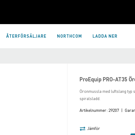
ÅTERFÖRSÄLJARE
NORTHCOM
LADDA NER
ProEquip PRO-AT35 Ör
Öronmussla med luftslang typ s
spiralsladd.
Artikelnummer:
29207
|
Garant
Jämför