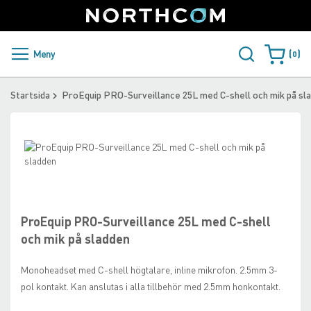
SUPPORT
LOGGA IN
Sweden
Skip
to
Content
PRODUKTER OCH LÖSNINGAR
Meny
0
Varukorge
KUNDER
Startsida
ProEquip PRO-Surveillance 25L med C-shell och mik på sl
NYHETER
Skip
ÅTERFÖRSÄLJARE
to
the
Skip
NORTHCOM
end
to
of
the
the
beginning
ProEquip PRO-Surveillance 25L med C-shell
LADDA NER
images
of
och mik på sladden
gallery
the
images
Monoheadset med C-shell högtalare, inline mikrofon. 2.5mm 3-
gallery
pol kontakt. Kan anslutas i alla tillbehör med 2.5mm honkontakt.