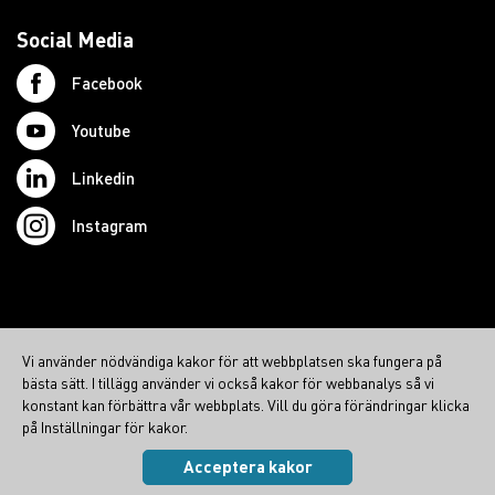
Social Media
Facebook
Youtube
Linkedin
Instagram
© 2026 Swedish Northcom AB
Vi använder nödvändiga kakor för att webbplatsen ska fungera på
northcom.no
bästa sätt. I tillägg använder vi också kakor för webbanalys så vi
northcom.dk
konstant kan förbättra vår webbplats. Vill du göra förändringar klicka
på Inställningar för kakor.
northcom.fi
Acceptera kakor
Integritetspolicy
|
Cookies