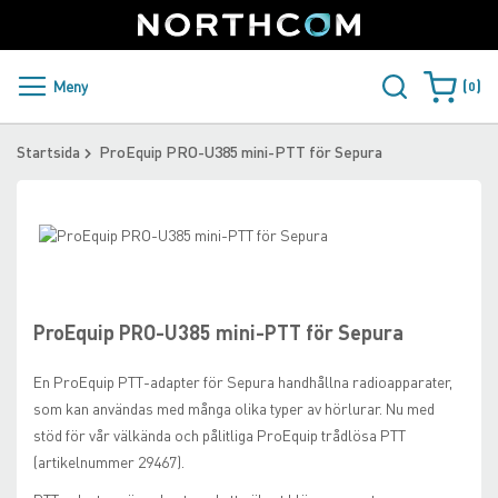
SUPPORT
LOGGA IN
Sweden
Skip
to
Content
PRODUKTER OCH LÖSNINGAR
Meny
0
Varukorge
KUNDER
Startsida
ProEquip PRO-U385 mini-PTT för Sepura
NYHETER
Skip
ÅTERFÖRSÄLJARE
to
Skip
the
to
NORTHCOM
end
the
of
beginning
ProEquip PRO-U385 mini-PTT för Sepura
the
of
LADDA NER
images
the
En ProEquip PTT-adapter för Sepura handhållna radioapparater,
gallery
images
som kan användas med många olika typer av hörlurar. Nu med
gallery
stöd för vår välkända och pålitliga ProEquip trådlösa PTT
(artikelnummer 29467).