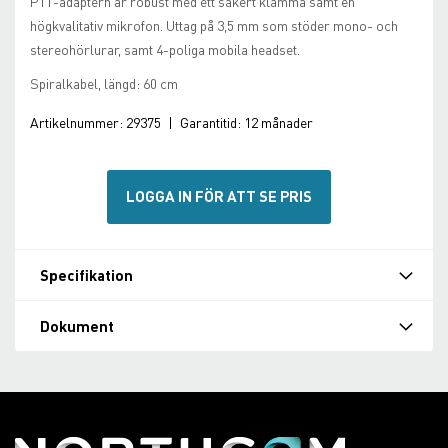
PTT-adaptern är robust med ett säkert klämma samt en
högkvalitativ mikrofon. Uttag på 3,5 mm som stöder mono- och
stereohörlurar, samt 4-poliga mobila headset.
Spiralkabel, längd: 60 cm
Artikelnummer:
29375
|
Garantitid:
12 månader
LOGGA IN FÖR ATT SE PRIS
Specifikation
Dokument