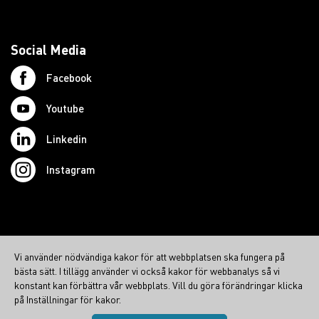
Social Media
Facebook
Youtube
Linkedin
Instagram
© 2026 Swedish Northcom AB
Vi använder nödvändiga kakor för att webbplatsen ska fungera på
northcom.no
bästa sätt. I tillägg använder vi också kakor för webbanalys så vi
northcom.dk
konstant kan förbättra vår webbplats. Vill du göra förändringar klicka
på Inställningar för kakor.
northcom.fi