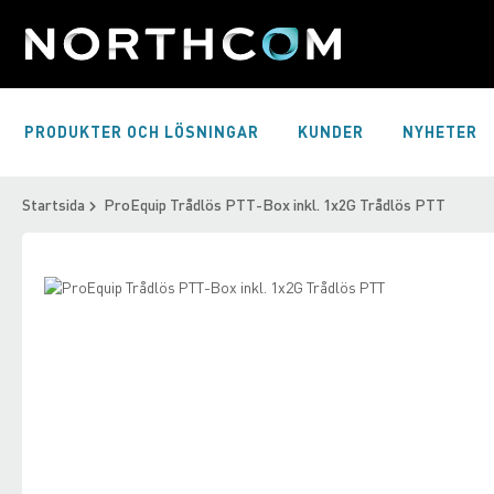
Skip
to
Content
PRODUKTER OCH LÖSNINGAR
KUNDER
NYHETER
Startsida
ProEquip Trådlös PTT-Box inkl. 1x2G Trådlös PTT
Skip
to
Skip
the
to
end
the
of
beginning
the
of
images
the
gallery
images
gallery