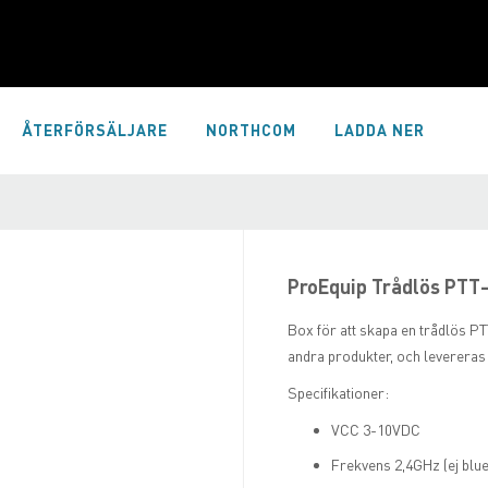
ÅTERFÖRSÄLJARE
NORTHCOM
LADDA NER
ProEquip Trådlös PTT-
Box för att skapa en trådlös PTT
andra produkter, och levereras
Specifikationer:
VCC 3-10VDC
Frekvens 2,4GHz (ej blue