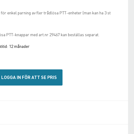
ör enkel parning av fler trådlösa PTT-enheter (man kan ha 3 st
ösa PTT-knappar med art.nr 29467 kan beställas separat.
itid:
12 månader
LOGGA IN FÖR ATT SE PRIS