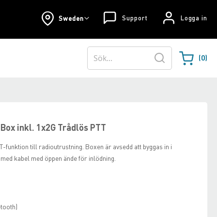
Support
Logga in
Sweden
0
Varukorgen
Sök
Box inkl. 1x2G Trådlös PTT
-funktion till radioutrustning. Boxen är avsedd att byggas in i
 med kabel med öppen ände för inlödning.
tooth)