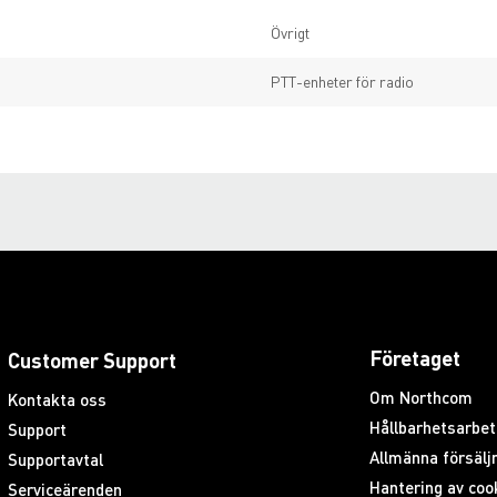
Övrigt
PTT-enheter för radio
Företaget
Customer Support
Om Northcom
Kontakta oss
Hållbarhetsarbet
Support
Allmänna försäljn
Supportavtal
Hantering av coo
Serviceärenden