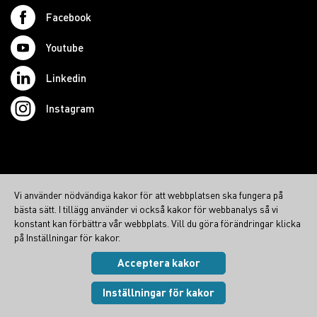
Facebook
Youtube
Linkedin
Instagram
© 2026 Swedish Northcom AB
Vi använder nödvändiga kakor för att webbplatsen ska fungera på
northcom.no
bästa sätt. I tillägg använder vi också kakor för webbanalys så vi
northcom.dk
konstant kan förbättra vår webbplats. Vill du göra förändringar klicka
på Inställningar för kakor.
northcom.fi
Acceptera kakor
Integritetspolicy
|
Cookies
Visa inställningar
Inställningar för kakor