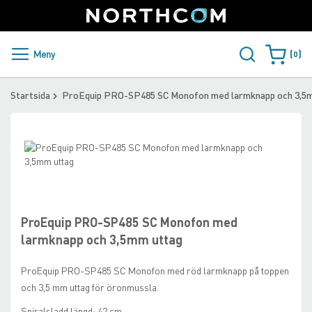
SUPPORT
LOGGA IN
Sweden
Skip
to
Content
PRODUKTER OCH LÖSNINGAR
Meny
0
Varukorge
KUNDER
Startsida
ProEquip PRO-SP485 SC Monofon med larmknapp och 3,5
NYHETER
Skip
ÅTERFÖRSÄLJARE
to
the
Skip
NORTHCOM
end
to
of
the
the
beginning
ProEquip PRO-SP485 SC Monofon med
LADDA NER
images
of
larmknapp och 3,5mm uttag
gallery
the
images
ProEquip PRO-SP485 SC Monofon med röd larmknapp på toppen
gallery
och 3,5 mm uttag för öronmussla.
Spiralsladd längd: 42 cm