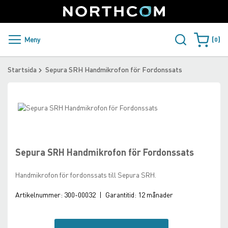
SUPPORT
LOGGA IN
Sweden
Skip
to
Content
PRODUKTER OCH LÖSNINGAR
Meny
0
Varukorge
KUNDER
Startsida
Sepura SRH Handmikrofon för Fordonssats
NYHETER
Skip
ÅTERFÖRSÄLJARE
to
Skip
the
to
NORTHCOM
end
the
of
beginning
Sepura SRH Handmikrofon för Fordonssats
the
of
LADDA NER
images
the
Handmikrofon för fordonssats till Sepura SRH.
gallery
images
gallery
Artikelnummer:
300-00032
|
Garantitid:
12 månader