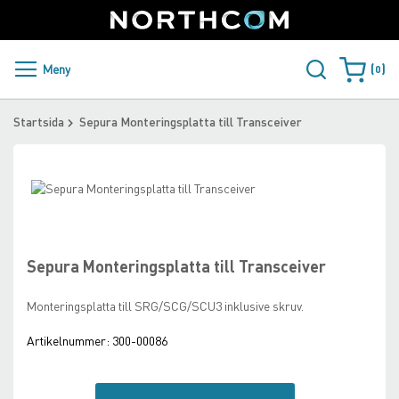
SUPPORT
LOGGA IN
Sweden
Skip
to
Content
PRODUKTER OCH LÖSNINGAR
Meny
0
Varukorge
KUNDER
Startsida
Sepura Monteringsplatta till Transceiver
NYHETER
Skip
ÅTERFÖRSÄLJARE
to
Skip
the
to
NORTHCOM
end
the
of
beginning
Sepura Monteringsplatta till Transceiver
the
of
LADDA NER
images
the
Monteringsplatta till SRG/SCG/SCU3 inklusive skruv.
gallery
images
gallery
Artikelnummer:
300-00086