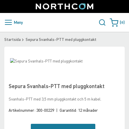
SUPPORT
LOGGA IN
Sweden
Skip
to
Content
PRODUKTER OCH LÖSNINGAR
Meny
0
Varukorge
KUNDER
Startsida
Sepura Svanhals-PTT med pluggkontakt
NYHETER
Skip
ÅTERFÖRSÄLJARE
to
Skip
the
to
NORTHCOM
end
the
of
beginning
Sepura Svanhals-PTT med pluggkontakt
the
of
LADDA NER
images
the
Svanhals-PTT med 3,5 mm pluggkontakt och 5 m kabel.
gallery
images
gallery
Artikelnummer:
300-00229
|
Garantitid:
12 månader