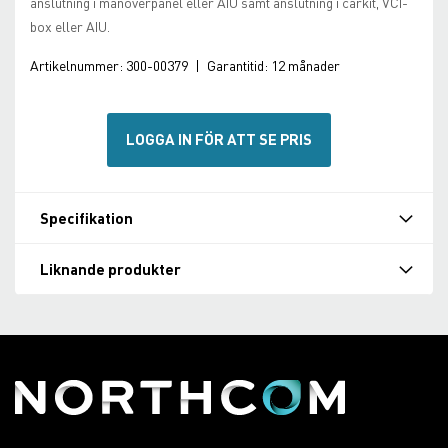
anslutning i manöverpanel eller AIU samt anslutning i carkit, VCI-
box eller AIU.
Artikelnummer:
300-00379
|
Garantitid:
12 månader
LOGGA IN FÖR ATT SE PRIS
Specifikation
Liknande produkter