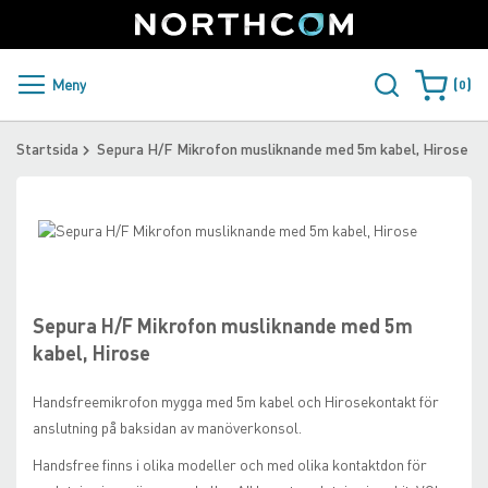
SUPPORT
LOGGA IN
Sweden
Skip
to
Content
PRODUKTER OCH LÖSNINGAR
Meny
0
Varukorge
KUNDER
Startsida
Sepura H/F Mikrofon musliknande med 5m kabel, Hirose
NYHETER
Skip
ÅTERFÖRSÄLJARE
to
Skip
the
to
NORTHCOM
end
the
of
beginning
Sepura H/F Mikrofon musliknande med 5m
the
of
LADDA NER
kabel, Hirose
images
the
gallery
images
Handsfreemikrofon mygga med 5m kabel och Hirosekontakt för
gallery
anslutning på baksidan av manöverkonsol.
Handsfree finns i olika modeller och med olika kontaktdon för