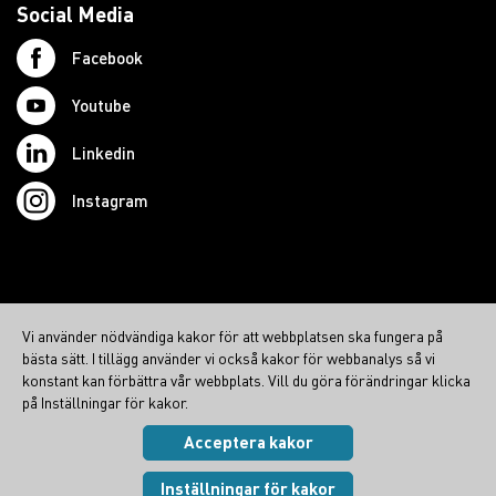
Social Media
Facebook
Youtube
Linkedin
Instagram
© 2026 Swedish Northcom AB
Vi använder nödvändiga kakor för att webbplatsen ska fungera på
northcom.no
bästa sätt. I tillägg använder vi också kakor för webbanalys så vi
northcom.dk
konstant kan förbättra vår webbplats. Vill du göra förändringar klicka
på Inställningar för kakor.
northcom.fi
Acceptera kakor
Integritetspolicy
|
Cookies
Visa inställningar
Inställningar för kakor