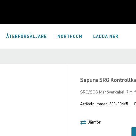
ÅTERFÖRSÄLJARE
NORTHCOM
LADDA NER
Sepura SRG Kontrollk
SRG/SCG Manöverkabel, 7 m, f
Artikelnummer:
300-00665
|
G
Jämför