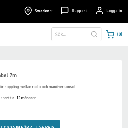
Support
Logga in
Sweden
0
Varukorgen
Sök
abel 7m
ör koppling mellan radio och manöverkonsol.
arantitid:
12 månader
LOGGA IN FÖR ATT SE PRIS