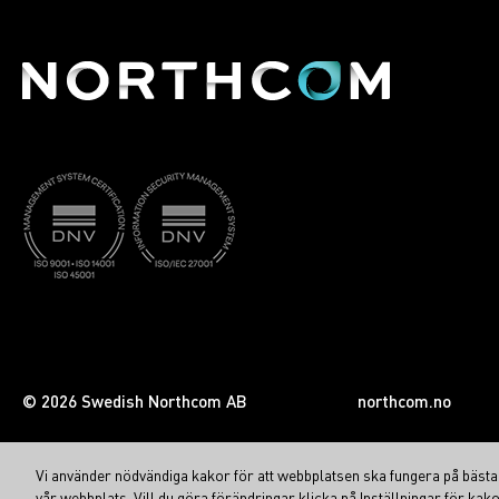
© 2026 Swedish Northcom AB
northcom.no
Vi använder nödvändiga kakor för att webbplatsen ska fungera på bästa s
vår webbplats. Vill du göra förändringar klicka på Inställningar för kako