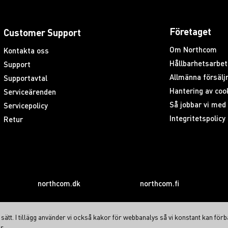
Företaget
Customer Support
Om Northcom
Kontakta oss
Hållbarhetsarbet
Support
Allmänna försäljn
Supportavtal
Hantering av coo
Serviceärenden
Så jobbar vi me
Servicepolicy
Integritetspolicy
Retur
northcom.dk
northcom.fi
ätt. I tillägg använder vi också kakor för webbanalys så vi konstant kan förb
r.