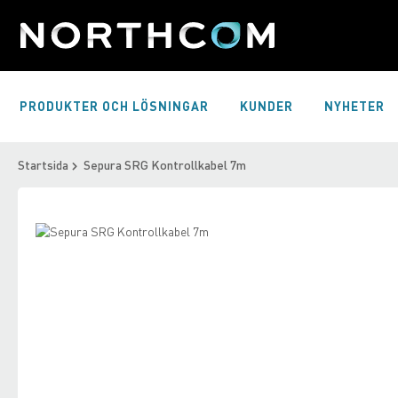
Skip
to
Content
PRODUKTER OCH LÖSNINGAR
KUNDER
NYHETER
Startsida
Sepura SRG Kontrollkabel 7m
Skip
to
Skip
the
to
end
the
of
beginning
the
of
images
the
gallery
images
gallery