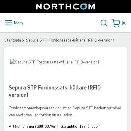
SUPPORT
LOGGA IN
Sweden
Skip
to
Content
PRODUKTER OCH LÖSNINGAR
Meny
0
Varukorge
KUNDER
Startsida
Sepura STP Fordonssats-hållare (RFID-version)
NYHETER
Skip
ÅTERFÖRSÄLJARE
to
Skip
the
to
NORTHCOM
end
the
of
beginning
Sepura STP Fordonssats-hållare (RFID-
the
of
LADDA NER
version)
images
the
gallery
images
Fordonsmonteringssatsen gör att en Sepura STP bärbar terminal
gallery
kan användas i en fordonsinstallation.
Artikelnummer:
300-00796
|
Garantitid:
12 månader