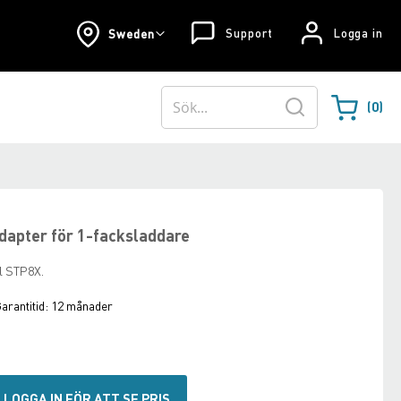
Support
Logga in
Sweden
0
Varukorgen
Sök
apter för 1-facksladdare
ll STP8X.
arantitid:
12 månader
LOGGA IN FÖR ATT SE PRIS