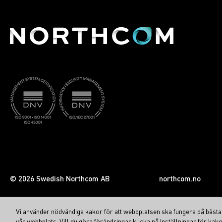
© 2026 Swedish Northcom AB
northcom.no
Vi använder nödvändiga kakor för att webbplatsen ska fungera på bästa s
vår webbplats. Vill du göra förändringar klicka på Inställningar för kako