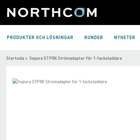
Skip
to
Content
PRODUKTER OCH LÖSNINGAR
KUNDER
NYHETER
Startsida
Sepura STP8X Strömadapter för 1-facksladdare
Skip
to
Skip
the
to
end
the
of
beginning
the
of
images
the
gallery
images
gallery