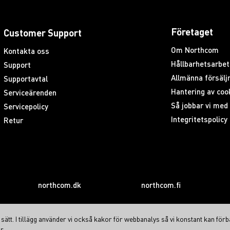
Företaget
Customer Support
Om Northcom
Kontakta oss
Hållbarhetsarbet
Support
Allmänna försäljn
Supportavtal
Hantering av coo
Serviceärenden
Så jobbar vi me
Servicepolicy
Integritetspolicy
Retur
northcom.dk
northcom.fi
ätt. I tillägg använder vi också kakor för webbanalys så vi konstant kan förb
r.