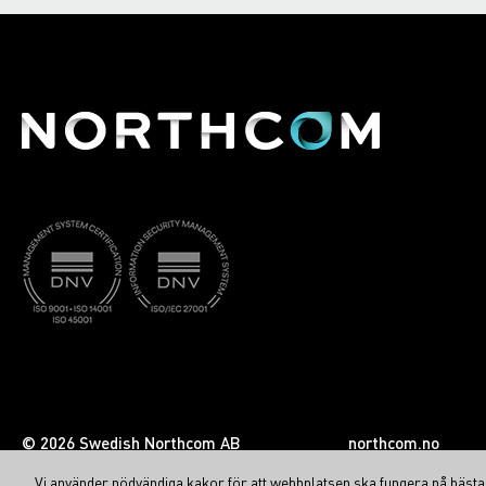
© 2026 Swedish Northcom AB
northcom.no
Vi använder nödvändiga kakor för att webbplatsen ska fungera på bästa s