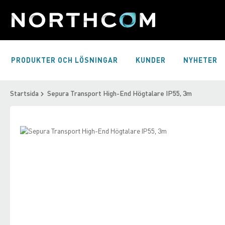
Skip
to
Content
PRODUKTER OCH LÖSNINGAR
KUNDER
NYHETER
Startsida
Sepura Transport High-End Högtalare IP55, 3m
Skip
to
Skip
the
to
end
the
of
beginning
the
of
images
the
gallery
images
gallery