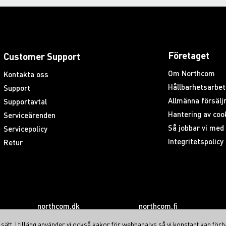
Företaget
Customer Support
Om Northcom
Kontakta oss
Hållbarhetsarbet
Support
Allmänna försäljn
Supportavtal
Hantering av coo
Serviceärenden
Så jobbar vi me
Servicepolicy
Integritetspolicy
Retur
northcom.dk
northcom.fi
ätt. I tillägg använder vi också kakor för webbanalys så vi konstant kan förb