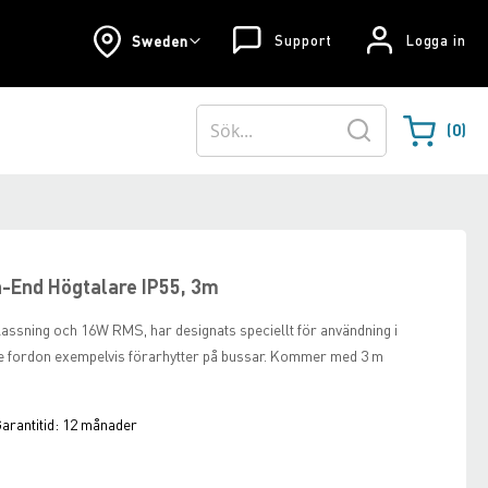
Support
Logga in
Sweden
0
Varukorgen
Sök
-End Högtalare IP55, 3m
assning och 16W RMS, har designats speciellt för användning i
örre fordon exempelvis förarhytter på bussar. Kommer med 3 m
arantitid:
12 månader