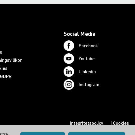
Social Media
Facebook
e
Youtube
ingsvillkor
kies
Linkedin
d GDPR
Instagram
Integritetspolicy
|
Cookies
Visa inställningar
ättra