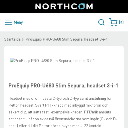
SUPPORT
LOGGA IN
Sweden
Skip
to
Content
PRODUKTER OCH LÖSNINGAR
Meny
0
Varukorge
KUNDER
Startsida
ProEquip PRO-U680 Slim Sepura, headset 3-i-1
NYHETER
Skip
ÅTERFÖRSÄLJARE
to
Skip
the
to
NORTHCOM
end
the
of
beginning
ProEquip PRO-U680 Slim Sepura, headset 3-i-1
the
of
LADDA NER
images
the
Headset med öronmussla C-typ och D-typ samt anslutning för
gallery
images
Peltor headset. Svart PTT-knapp med inbyggd mikrofon och
gallery
säkert clip, att sätta fast i exempelvis kragen. PTT/mik ansluts
antingen till någon av de två öronsnäckorna som ingår (C- och D-
shell) eller till ditt Peltor hörselskydd med J-22 kontakt,