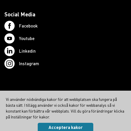
Social Media
Facebook
Youtube
Linkedin
Instagram
© 2026 Swedish Northcom AB
Vi använder nödvändiga kakor för att webbplatsen ska fungera på
northcom.no
bästa sätt. I tillägg använder vi också kakor för webbanalys så vi
northcom.dk
konstant kan förbättra vår webbplats. Vill du göra förändringar klicka
på Inställningar för kakor.
northcom.fi
Acceptera kakor
Integritetspolicy
|
Cookies