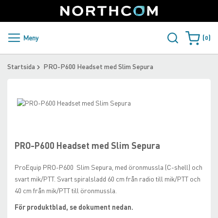
SUPPORT
LOGGA IN
Sweden
Skip
to
Content
PRODUKTER OCH LÖSNINGAR
Meny
0
Varukorge
KUNDER
Startsida
PRO-P600 Headset med Slim Sepura
NYHETER
Skip
ÅTERFÖRSÄLJARE
to
Skip
the
to
NORTHCOM
end
the
of
beginning
PRO-P600 Headset med Slim Sepura
the
of
LADDA NER
images
the
ProEquip PRO-P600 Slim Sepura, med öronmussla (C-shell) och
gallery
images
svart mik/PTT. Svart spiralsladd 60 cm från radio till mik/PTT och
gallery
40 cm från mik/PTT till öronmussla.
För produktblad, se dokument nedan.