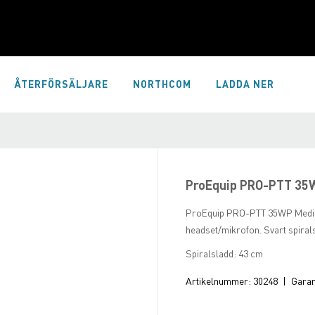
ÅTERFÖRSÄLJARE
NORTHCOM
LADDA NER
ProEquip PRO-PTT 35
ProEquip PRO-PTT 35WP Medium
headset/mikrofon. Svart spiral
Spiralsladd: 43 cm
Artikelnummer:
30248
|
Garant