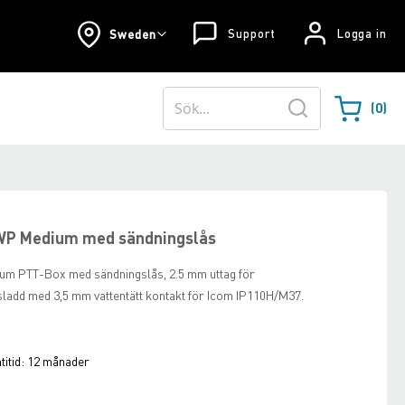
Support
Logga in
Sweden
0
Varukorgen
Sök
WP Medium med sändningslås
 PTT-Box med sändningslås, 2.5 mm uttag för
sladd med 3,5 mm vattentätt kontakt för Icom IP110H/M37.
itid:
12 månader