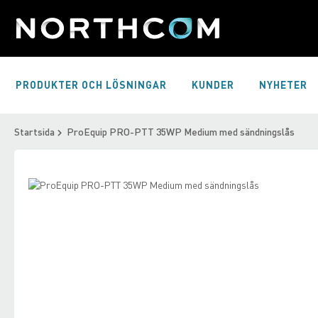
Skip
to
Content
PRODUKTER OCH LÖSNINGAR
KUNDER
NYHETER
Startsida
ProEquip PRO-PTT 35WP Medium med sändningslås
Skip
to
Skip
the
to
end
the
of
beginning
the
of
images
the
gallery
images
gallery