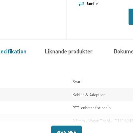
Jämför
ecifikation
Liknande produkter
Dokume
Svart
Kablar & Adaptrar
PTT-enheter för radio
3.5 mm - Water Proof - IP110H/M
VISA MER