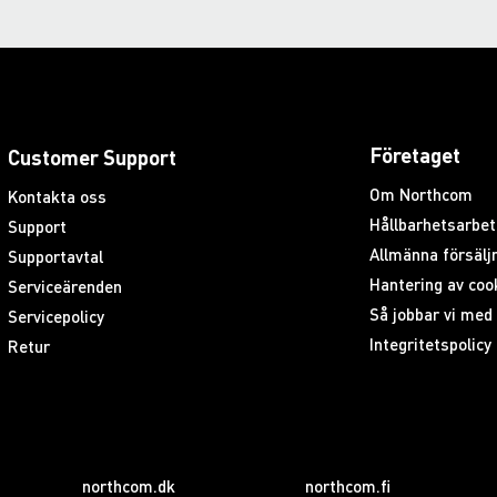
Företaget
Customer Support
Om Northcom
Kontakta oss
Hållbarhetsarbet
Support
Allmänna försäljn
Supportavtal
Hantering av coo
Serviceärenden
Så jobbar vi me
Servicepolicy
Integritetspolicy
Retur
northcom.dk
northcom.fi