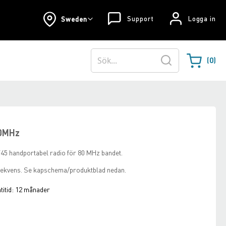
Support
Logga in
Sweden
0
Varukorgen
Sök
80MHz
45 handportabel radio för 80 MHz bandet.
t frekvens. Se kapschema/produktblad nedan.
itid:
12 månader