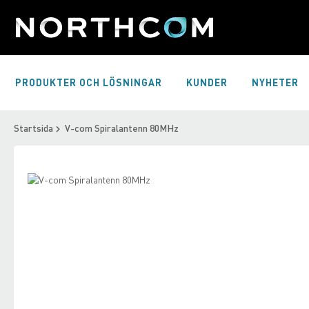
Skip
to
Content
PRODUKTER OCH LÖSNINGAR
KUNDER
NYHETER
Startsida
V-com Spiralantenn 80MHz
Skip
to
Skip
the
to
end
the
of
beginning
the
of
images
the
gallery
images
gallery