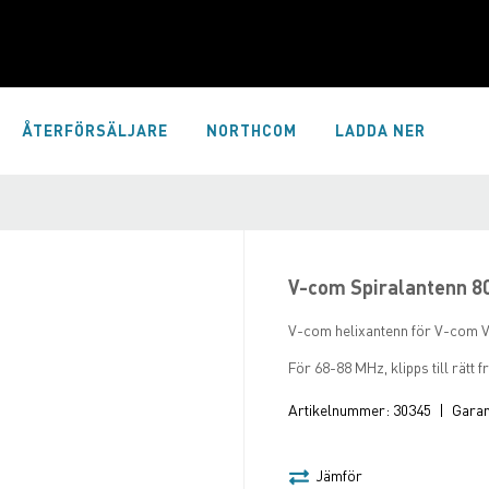
ÅTERFÖRSÄLJARE
NORTHCOM
LADDA NER
V-com Spiralantenn 
V-com helixantenn för V-com V
För 68-88 MHz, klipps till rät
Artikelnummer:
30345
|
Garant
Jämför