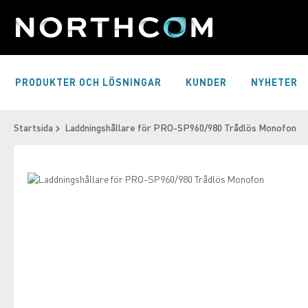
Skip
to
Content
PRODUKTER OCH LÖSNINGAR
KUNDER
NYHETER
Startsida
Laddningshållare för PRO-SP960/980 Trådlös Monofon
Skip
to
Skip
the
to
end
the
of
beginning
the
of
images
the
gallery
images
gallery