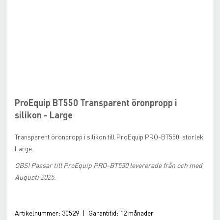
Skip
to
the
beginning
ProEquip BT550 Transparent öronpropp i
of
silikon - Large
the
images
Transparent öronpropp i silikon till ProEquip PRO-BT550, storlek
gallery
Large.
OBS! Passar till ProEquip PRO-BT550 levererade från och med
Augusti 2025.
Artikelnummer:
30529
|
Garantitid:
12 månader