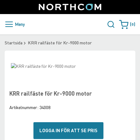
SUPPORT
LOGGA IN
Sweden
Skip
to
Content
PRODUKTER OCH LÖSNINGAR
Meny
0
Varukorge
KUNDER
Startsida
KRR railfäste för Kr-9000 motor
NYHETER
Skip
ÅTERFÖRSÄLJARE
to
Skip
the
to
NORTHCOM
end
the
of
beginning
KRR railfäste för Kr-9000 motor
the
of
LADDA NER
images
the
Artikelnummer:
34008
gallery
images
gallery
LOGGA IN FÖR ATT SE PRIS