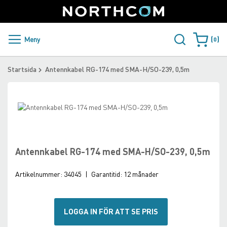
SUPPORT
LOGGA IN
Sweden
Skip
to
Content
PRODUKTER OCH LÖSNINGAR
Meny
0
Varukorge
KUNDER
Startsida
Antennkabel RG-174 med SMA-H/SO-239, 0,5m
NYHETER
Skip
ÅTERFÖRSÄLJARE
to
Skip
the
to
NORTHCOM
end
the
of
beginning
Antennkabel RG-174 med SMA-H/SO-239, 0,5m
the
of
LADDA NER
images
the
Artikelnummer:
34045
|
Garantitid:
12 månader
gallery
images
gallery
LOGGA IN FÖR ATT SE PRIS