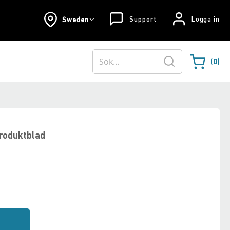
Support
Logga in
Sweden
0
Varukorgen
Sök
roduktblad