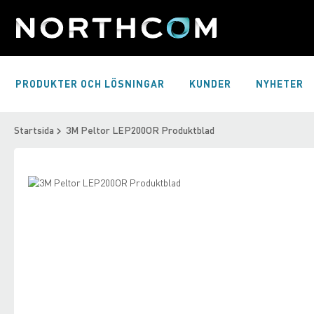
Skip
to
Content
PRODUKTER OCH LÖSNINGAR
KUNDER
NYHETER
Startsida
3M Peltor LEP200OR Produktblad
Skip
to
Skip
the
to
end
the
of
beginning
the
of
images
the
gallery
images
gallery