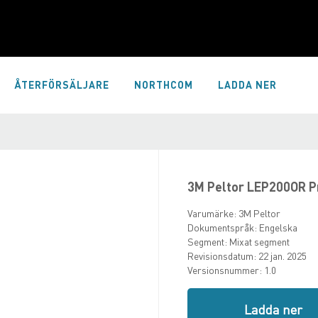
ÅTERFÖRSÄLJARE
NORTHCOM
LADDA NER
3M Peltor LEP200OR P
Varumärke:
3M Peltor
Dokumentspråk:
Engelska
Segment:
Mixat segment
Revisionsdatum:
22 jan. 2025
Versionsnummer:
1.0
Ladda ner