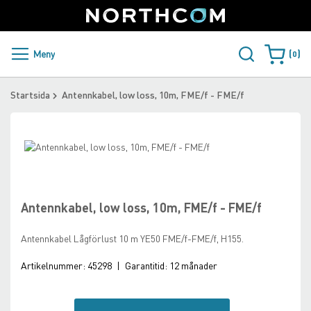
SUPPORT
LOGGA IN
Sweden
Skip
to
Content
PRODUKTER OCH LÖSNINGAR
Meny
0
Varukorge
KUNDER
Startsida
Antennkabel, low loss, 10m, FME/f - FME/f
NYHETER
Skip
ÅTERFÖRSÄLJARE
to
Skip
the
to
NORTHCOM
end
the
of
beginning
Antennkabel, low loss, 10m, FME/f - FME/f
the
of
LADDA NER
images
the
Antennkabel Lågförlust 10 m YE50 FME/f-FME/f, H155.
gallery
images
gallery
Artikelnummer:
45298
|
Garantitid:
12 månader