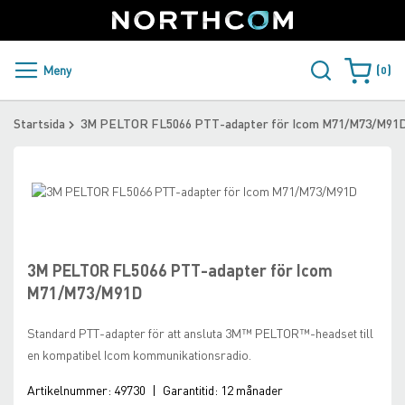
SUPPORT
LOGGA IN
Sweden
Skip
to
Content
PRODUKTER OCH LÖSNINGAR
Meny
0
Varukorge
KUNDER
Startsida
3M PELTOR FL5066 PTT-adapter för Icom M71/M73/M91
NYHETER
Skip
ÅTERFÖRSÄLJARE
to
Skip
the
to
NORTHCOM
end
the
of
beginning
3M PELTOR FL5066 PTT-adapter för Icom
the
of
LADDA NER
M71/M73/M91D
images
the
gallery
images
Standard PTT-adapter för att ansluta 3M™ PELTOR™-headset till
gallery
en kompatibel Icom kommunikationsradio.
Artikelnummer:
49730
|
Garantitid:
12 månader