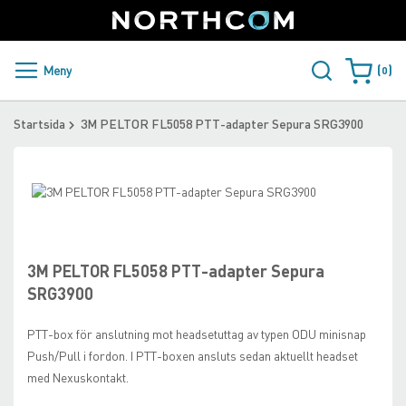
SUPPORT
LOGGA IN
Sweden
Skip
to
Content
PRODUKTER OCH LÖSNINGAR
Meny
0
Varukorge
KUNDER
Startsida
3M PELTOR FL5058 PTT-adapter Sepura SRG3900
NYHETER
Skip
ÅTERFÖRSÄLJARE
to
Skip
the
to
NORTHCOM
end
the
of
beginning
3M PELTOR FL5058 PTT-adapter Sepura
the
of
LADDA NER
SRG3900
images
the
gallery
images
PTT-box för anslutning mot headsetuttag av typen ODU minisnap
gallery
Push/Pull i fordon. I PTT-boxen ansluts sedan aktuellt headset
med Nexuskontakt.