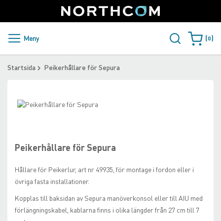
SUPPORT
LOGGA IN
Sweden
Skip
to
Content
PRODUKTER OCH LÖSNINGAR
Meny
0
Varukorge
KUNDER
Startsida
Peikerhållare för Sepura
NYHETER
Skip
ÅTERFÖRSÄLJARE
to
Skip
the
to
NORTHCOM
end
the
of
beginning
Peikerhållare för Sepura
the
of
LADDA NER
images
the
Hållare för Peikerlur, art nr 49935, för montage i fordon eller i
gallery
images
övriga fasta installationer.
gallery
Kopplas till baksidan av Sepura manöverkonsol eller till AIU med
förlängningskabel, kablarna finns i olika längder från 27 cm till 7